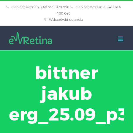
Gabinet Poznań:
+48 795 970 970
Gabinet Września:
+48 616
400 640
Wskazówki dojazdu
bittner
jakub
erg_25.09_p3