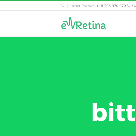
Gabinet Poznań:
+48 795 970 970
Ga
bit