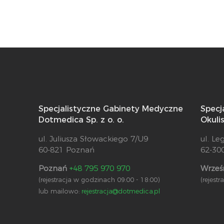
Specjalistyczne Gabinety Medyczne
Specj
Dotmedica Sp. z o. o.
Okuli
ul. Juliusza Słowackiego 7/U9
ul. Le
60-821 Poznań
62-30
Poznań
+48 795 970 970
Wrześ
(rejestracja w godzinach 09:00 - 18:00)
(rejest
lub mailowo:
rejestracja@dotmedica.pl