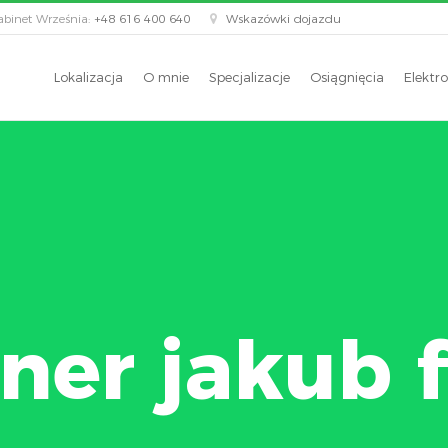
binet Września:
+48 616 400 640
Wskazówki dojazdu
Lokalizacja
O mnie
Specjalizacje
Osiągnięcia
Elektro
tner jakub 