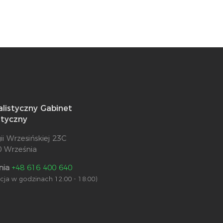
alistyczny Gabinet
styczny
gii Wrzesińskiej 23C
0 Września
nia
+48 616 400 640
racja w godzinach 12:00 - 18:00)