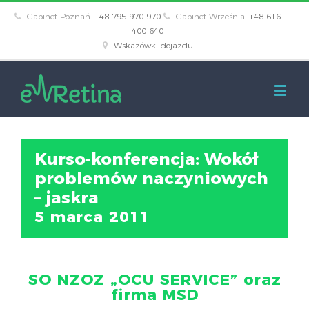
Gabinet Poznań:
+48 795 970 970
Gabinet Września:
+48 616
400 640
Wskazówki dojazdu
Kurso-konferencja: Wokół
problemów naczyniowych
– jaskra
5 marca 2011
SO NZOZ „OCU SERVICE” oraz
firma MSD