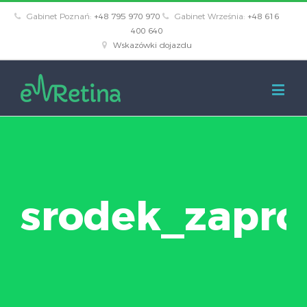
Gabinet Poznań:
+48 795 970 970
Gabinet Września:
+48 616
400 640
Wskazówki dojazdu
srodek_zapro