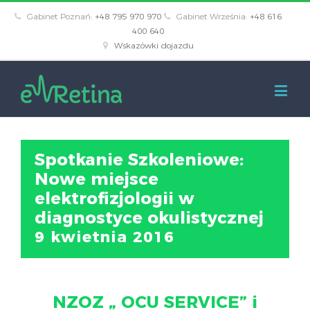
Gabinet Poznań:
+48 795 970 970
Gabinet Września:
+48 616
400 640
Wskazówki dojazdu
Spotkanie Szkoleniowe:
Nowe miejsce
elektrofizjologii w
diagnostyce okulistycznej
9 kwietnia 2016
NZOZ „ OCU SERVICE” i