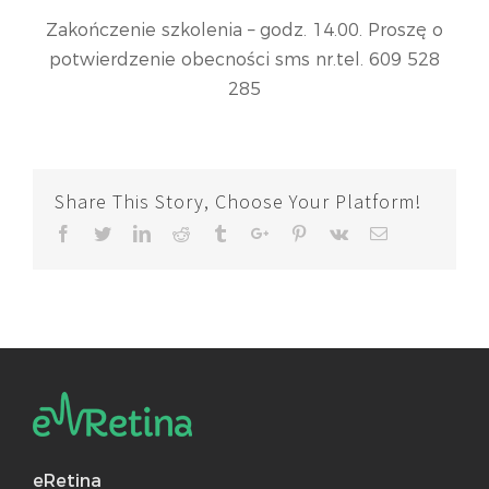
Zakończenie szkolenia – godz. 14.00. Proszę o
potwierdzenie obecności sms nr.tel. 609 528
285
Share This Story, Choose Your Platform!
Facebook
Twitter
Linkedin
Reddit
Tumblr
Google+
Pinterest
Vk
Email
eRetina