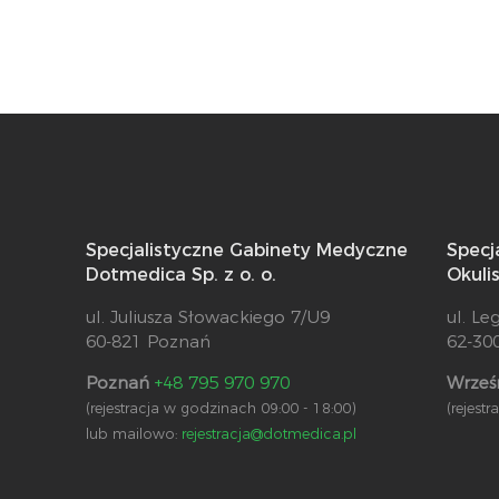
Specjalistyczne Gabinety Medyczne
Specj
Dotmedica Sp. z o. o.
Okuli
ul. Juliusza Słowackiego 7/U9
ul. Le
60-821 Poznań
62-30
Poznań
+48 795 970 970
Wrześ
(rejestracja w godzinach 09:00 - 18:00)
(rejest
lub mailowo:
rejestracja@dotmedica.pl