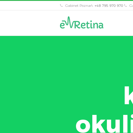
Gabinet Poznań:
+48 795 970 970
Ga
okul