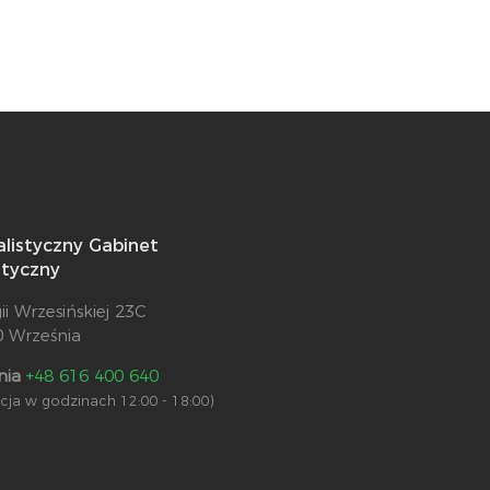
alistyczny Gabinet
styczny
gii Wrzesińskiej 23C
0 Września
nia
+48 616 400 640
racja w godzinach 12:00 - 18:00)