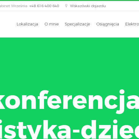
binet Września:
+48 616 400 640
Wskazówki dojazdu
Lokalizacja
O mnie
Specjalizacje
Osiągnięcia
Elektro
konferencja
istyka-dzie