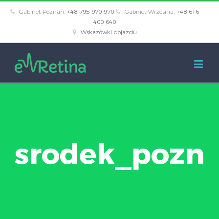
Gabinet Poznań:
+48 795 970 970
Gabinet Września:
+48 616
400 640
Wskazówki dojazdu
srodek_pozn