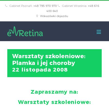
Gabinet Poznań:
+48 795 970 970
Gabinet Września:
+48 616
400 640
Wskazówki dojazdu
Warsztaty szkoleniowe:
Plamka i jej choroby
22 listopada 2008
Zapraszamy na:
Warsztaty szkoleniowe: