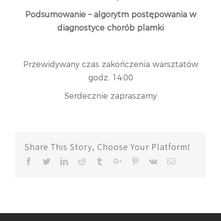
Podsumowanie – algorytm postępowania w
diagnostyce chorób plamki
Przewidywany czas zakończenia warsztatów
godz. 14.00
Serdecznie zapraszamy
Share This Story, Choose Your Platform!
Facebook
Twitter
Linkedin
Reddit
Tumblr
Google+
Pinterest
Vk
Email