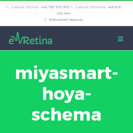
Gabinet Poznań:
+48 795 970 970
Gabinet Września:
+48 616
400 640
Wskazówki dojazdu
miyasmart-
hoya-
schema