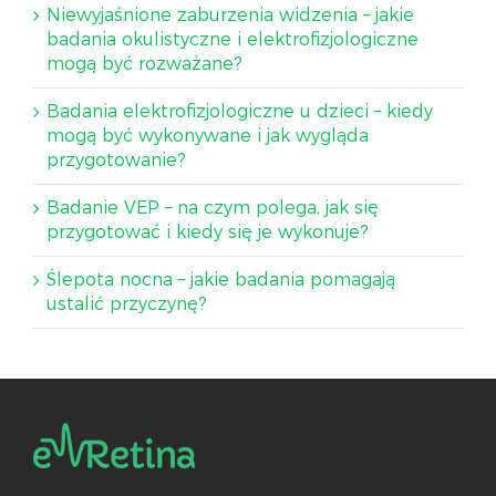
Niewyjaśnione zaburzenia widzenia – jakie
badania okulistyczne i elektrofizjologiczne
mogą być rozważane?
Badania elektrofizjologiczne u dzieci – kiedy
mogą być wykonywane i jak wygląda
przygotowanie?
Badanie VEP – na czym polega, jak się
przygotować i kiedy się je wykonuje?
Ślepota nocna – jakie badania pomagają
ustalić przyczynę?