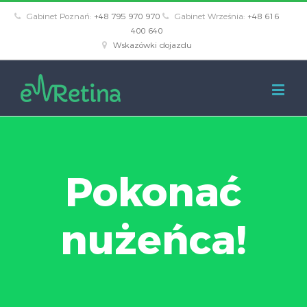
Gabinet Poznań:
+48 795 970 970
Gabinet Września:
+48 616
400 640
Wskazówki dojazdu
Pokonać
nużeńca!