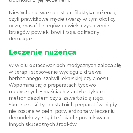
trudności z jej leczeniem.
Niesłychanie ważna jest profilaktyka nużeńca,
czyli prawidłowe mycie twarzy w tym okolicy
oczu, masaż brzegów powiek, czyszczenie
brzegów powiek, brwi i rzęs, dokładny
demakijaż.
Leczenie nużeńca
W wielu opracowaniach medycznych zaleca się
w terapii stosowanie wyciągu z drzewa
herbacianego, szałwii lekarskiej czy aloesu.
Wspomina się o preparatach typowo
medycznych – maściach z antybiotykiem,
metronidazolem czy z zawartością rtęci.
Skuteczność tych ostatnich preparatów nigdy
nie została w pełni potwierdzona w leczeniu
demodekozy, stąd też ciągłe poszukiwanie
innych skutecznych środków.