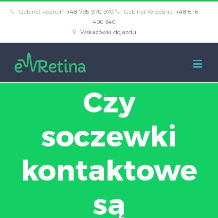
Gabinet Poznań:
+48 795 970 970
Gabinet Września:
+48 616
400 640
Wskazówki dojazdu
Czy
soczewki
kontaktowe
są