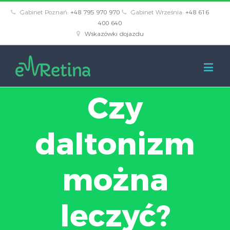
Gabinet Poznań:
+48 795 970 970
Gabinet Września:
+48 616
400 640
Wskazówki dojazdu
Czy
daltonizm
można
leczyć?