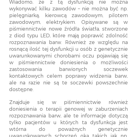
Wiadomo, że z tą dysfunkcją nie można
wykonywać kilku zawodów – nie można być np.
pielęgniarką, kierowcą zawodowym, pilotem
zawodowym, elektrykiem. Opisywane są w
piśmiennictwie nowe źródła światła, stworzone
z diod typu LED, które mają poprawić zdolność
rozpoznawania barw. Również ze względu na
rosnącą ilość tej dysfunkcji u osób z genetycznie
uwarunkowanymi chorobami oczu pojawiają się
w piśmiennictwie doniesienia o możliwości
zastosowania barwionych soczewek
kontaktowych celem poprawy widzenia barw,
ale na razie nie są te soczewki powszechnie
dostępne.
Znajduje się w piśmiennictwie również
doniesienia o terapii genowej w zaburzeniach
rozpoznawania barw, ale te informacje dotyczą
tylko pacjentów u których ta dysfunkcja jest
wtórna do poważnych genetycznie
uwarunkowanych schorzeń oka takich jak np.