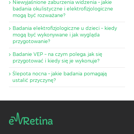
Niewyjaśnione zaburzenia widzenia – jakie
badania okulistyczne i elektrofizjologiczne
mogą być rozważane?
Badania elektrofizjologiczne u dzieci – kiedy
mogą być wykonywane i jak wygląda
przygotowanie?
Badanie VEP – na czym polega, jak się
przygotować i kiedy się je wykonuje?
Ślepota nocna – jakie badania pomagają
ustalić przyczynę?