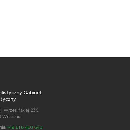
alistyczny Gabinet
styczny
gii Wrzesińskiej 23C
0 Września
nia
+48 616 400 640