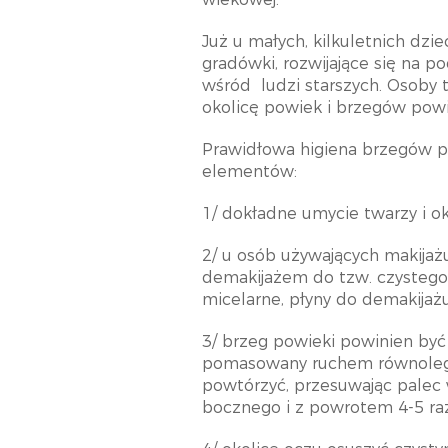
Już u małych, kilkuletnich dzi
gradówki, rozwijające się na p
wśród
ludzi starszych. Osoby 
okolicę powiek i brzegów powi
Prawidłowa higiena brzegów p
elementów:
1/ dokładne umycie twarzy i o
2/ u osób używających makija
demakijażem do tzw. czystego
micelarne, płyny do demakijażu
3/ brzeg powieki powinien być
pomasowany ruchem równoległ
powtórzyć, przesuwając palec
bocznego i z powrotem 4-5 ra