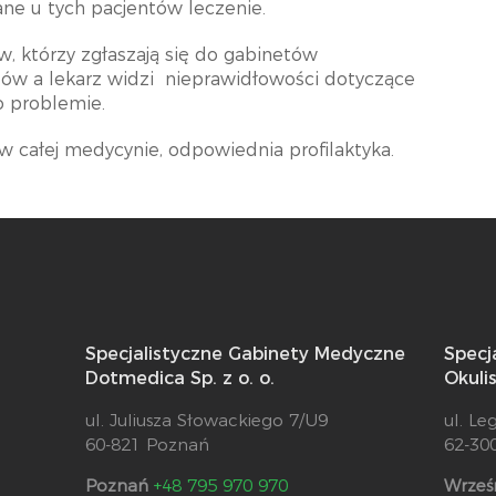
ne u tych pacjentów leczenie.
, którzy zgłaszają się do gabinetów
ów a lekarz widzi
nieprawidłowości dotyczące
 problemie.
 w całej medycynie, odpowiednia profilaktyka.
Specjalistyczne Gabinety Medyczne
Specj
Dotmedica Sp. z o. o.
Okuli
ul. Juliusza Słowackiego 7/U9
ul. Le
60-821 Poznań
62-30
Poznań
+48 795 970 970
Wrześ