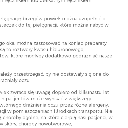
ym ręcznikiem lub delikatnym ręcznikiem
i, pielęgnację brzegów powiek można uzupełnić o
eczek do tej pielęgnacji, które można nabyć w
go oka, można zastosować na koniec preparaty
 są to roztwory kwasu hialuronowego,
tów, które mogłyby dodatkowo podrażniać nasze
należy przestrzegać, by nie dostawały się one do
rażniały oczu
ek zwraca się uwagę dopiero od klikunastu lat.
zych pacjentów może wynikać z większego
 wtórnego drażnienia oczu przez różne alergeny,
cji w pomieszczeniach i środkach transportu. Nie
choroby ogólne, na które cierpią nasi pacjenci, w
by skóry, choroby nowotworowe,