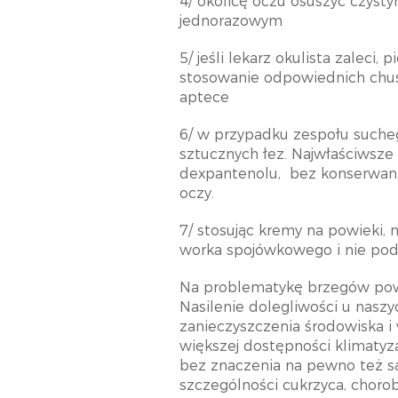
4/ okolicę oczu osuszyć czyst
jednorazowym
5/ jeśli lekarz okulista zalec
stosowanie odpowiednich chust
aptece
6/ w przypadku zespołu suche
sztucznych łez. Najwłaściwsze
dexpantenolu,
bez konserwan
oczy.
7/ stosując kremy na powieki, 
worka spojówkowego i nie pod
Na problematykę brzegów powi
Nasilenie dolegliwości u nas
zanieczyszczenia środowiska i
większej dostępności klimatyza
bez znaczenia na pewno też są 
szczególności cukrzyca, choro