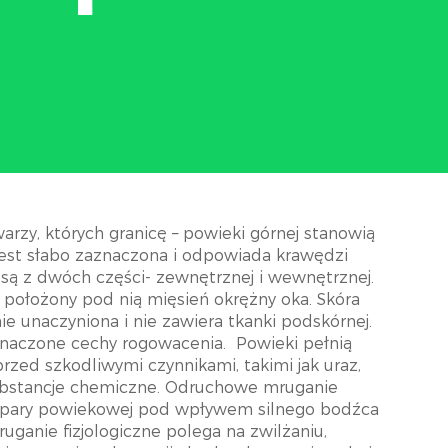
arzy, których granicę – powieki górnej stanowią
 jest słabo zaznaczona i odpowiada krawędzi
ą z dwóch części- zewnętrznej i wewnętrznej.
 położony pod nią mięsień okrężny oka. Skóra
lnie unaczyniona i nie zawiera tkanki podskórnej.
znaczone cechy rogowacenia.
Powieki pełnią
przed szkodliwymi czynnikami, takimi jak uraz,
substancje chemiczne. Odruchowe mruganie
zpary powiekowej pod wpływem silnego bodźca
ganie fizjologiczne polega na zwilżaniu,