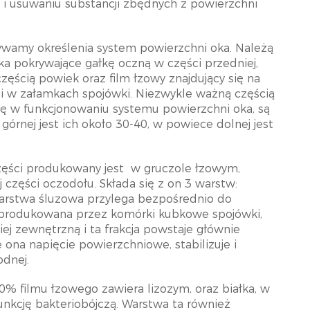
i usuwaniu substancji zbędnych z powierzchni
żywamy określenia system powierzchni oka. Należą
a pokrywające gałkę oczną w części przedniej,
ścią powiek oraz film łzowy znajdujący się na
 i w załamkach spojówki. Niezwykle ważną częścią
ę w funkcjonowaniu systemu powierzchni oka, są
órnej jest ich około 30-40, w powiece dolnej jest
zęści produkowany jest
w gruczole łzowym,
części oczodołu. Składa się z on 3 warstw:
 Warstwa śluzowa przylega bezpośrednio do
st produkowana przez komórki kubkowe spojówki,
iej zewnętrzną i ta frakcja powstaje głównie
ona napięcie powierzchniowe, stabilizuje i
dnej.
0% filmu łzowego zawiera lizozym, oraz białka, w
funkcję bakteriobójczą. Warstwa ta również