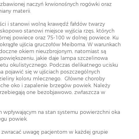
ozbawionej naczyń krwionośnych rogówki oraz
any materii.
i i stanowi wolną krawędź fałdów twarzy
roskopowo stanowi miejsce wyjścia rzęs, których
órnej powiece oraz 75-100 w dolnej powiece. Ku
się okrągłe ujścia gruczołów Meiboma. W warunkach
widoczne okiem nieuzbrojonym, natomiast są
owiększeniu, jakie daje lampa szczelinowa
tu okulistycznego. Podczas delikatnego ucisku
a pojawić się w ujściach poszczególnych
zieliny koloru mlecznego.
Główne choroby
che oko i zapalenie brzegów powiek. Należy
przebiegają one bezobjawowo, zwłaszcza w
wpływającym na stan systemu powierzchni oka
zegu powiek.
ży zwracać uwagę pacjentom w każdej grupie