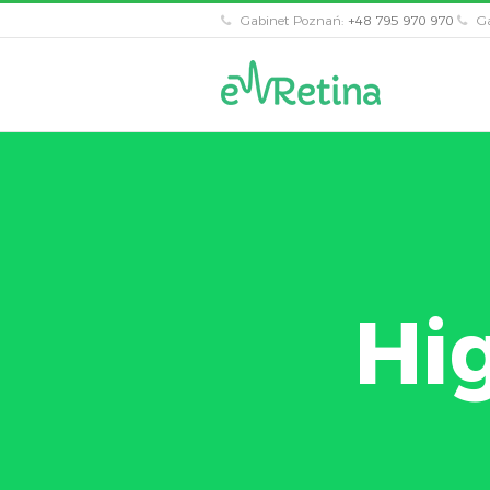
Gabinet Poznań:
+48 795 970 970
Ga
Hi