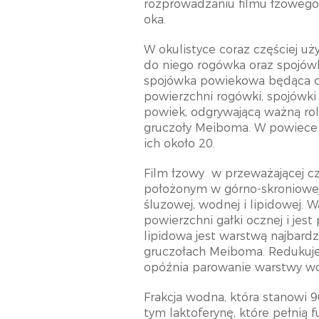
rozprowadzaniu filmu łzowego 
oka.
W okulistyce coraz częściej u
do niego rogówka oraz spojówk
spojówka powiekowa będąca czę
powierzchni rogówki, spojówki
powiek, odgrywającą ważną rol
gruczoły Meiboma. W powiece g
ich około 20.
Film łzowy
w przeważającej c
położonym w górno-skroniowej 
śluzowej, wodnej i lipidowej.
powierzchni gałki ocznej i je
lipidowa jest warstwą najbardz
gruczołach Meiboma. Redukuje 
opóźnia parowanie warstwy wo
Frakcja wodna, która stanowi 9
tym laktoferynę, które pełnią 