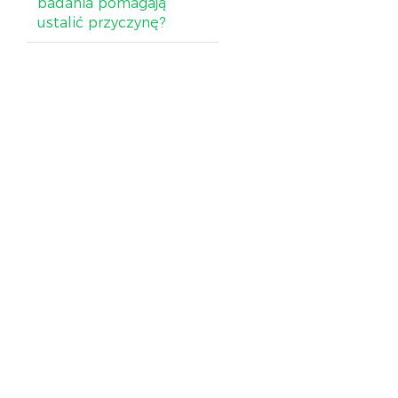
badania pomagają
ustalić przyczynę?