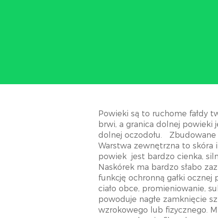
Powieki są to ruchome fałdy tw
brwi, a granica dolnej powieki
dolnej oczodołu.
Zbudowane s
Warstwa zewnętrzna to skóra i
powiek
jest bardzo cienka, si
Naskórek ma bardzo słabo za
funkcję ochronną gałki ocznej 
ciało obce, promieniowanie, 
powoduje nagłe zamknięcie s
wzrokowego lub fizycznego. Mru