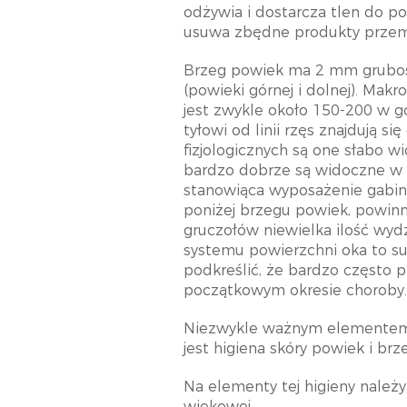
odżywia i dostarcza tlen do p
usuwa zbędne produkty przemi
Brzeg powiek ma 2 mm grubośc
(powieki górnej i dolnej). Mak
jest zwykle około 150-200 w g
tyłowi od linii rzęs znajdują 
fizjologicznych są one słabo 
bardzo dobrze są widoczne w p
stanowiąca wyposażenie gabine
poniżej brzegu powiek, powinn
gruczołów niewielka ilość wyd
systemu powierzchni oka to su
podkreślić, że bardzo często 
początkowym okresie choroby.
Niezwykle ważnym elementem 
jest higiena skóry powiek i br
Na elementy tej higieny nale
wiekowej.