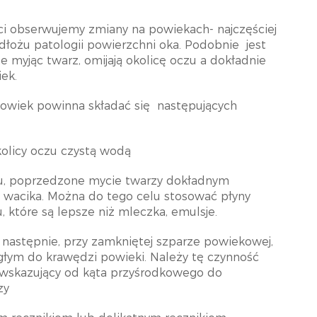
eci obserwujemy zmiany na powiekach- najczęściej
odłożu patologii powierzchni oka. Podobnie
jest
te myjąc twarz, omijają okolicę oczu a dokładnie
ek.
owiek powinna składać się
następujących
kolicy oczu czystą wodą
żu, poprzedzone mycie twarzy dokładnym
 wacika. Można do tego celu stosować płyny
, które są lepsze niż mleczka, emulsje.
 następnie, przy zamkniętej szparze powiekowej,
ym do krawędzi powieki. Należy tę czynność
 wskazujący od kąta przyśrodkowego do
zy