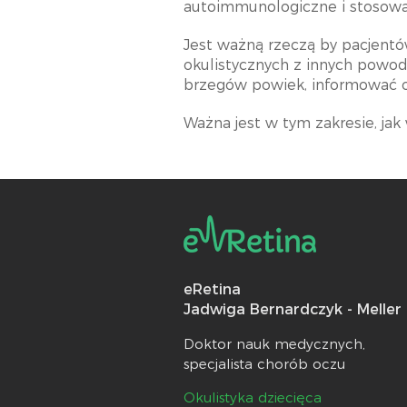
autoimmunologiczne i stosowa
Jest ważną rzeczą by pacjentów
okulistycznych z innych powod
brzegów powiek, informować o
Ważna jest w tym zakresie, jak
eRetina
Jadwiga Bernardczyk - Meller
Doktor nauk medycznych,
specjalista chorób oczu
Okulistyka dziecięca