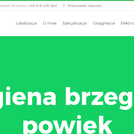
binet Września:
+48 616 400 640
Wskazówki dojazdu
Lokalizacja
O mnie
Specjalizacje
Osiągnięcia
Elektro
giena brze
powiek