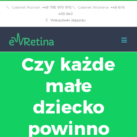
Gabinet Poznań:
+48 795 970 970
Gabinet Września:
+48 616
400 640
Wskazówki dojazdu
Czy każde
małe
dziecko
powinno